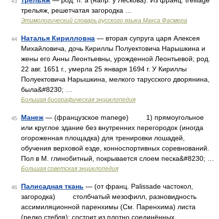
трельяж
— род. п. а (напр. у Лескова). Из франц. treillage
43
трельяж, решетчатая загородка …
Этимологический словарь русского языка Макса Фасмера
Наталья Кирилловна
— вторая супруга царя Алексея
44
Михайловича, дочь Кириллы Полуектовича Нарышкина и
жены его Анны Леонтьевны, урожденной Леонтьевой; род.
22 авг. 1651 г., умерла 25 января 1694 г. У Кириллы
Полуектовича Нарышкина, мелкого тарусского дворянина,
была&#8230; …
Большая биографическая энциклопедия
Манеж
— (французское manege) 1) прямоугольное
45
или круглое здание без внутренних перегородок (иногда
огороженная площадка) для тренировки лошадей,
обучения верховой езде, конноспортивных соревнований.
Пол в М. глинобитный, покрывается слоем песка&#8230; …
Большая советская энциклопедия
Палисадная ткань
— (от франц. Palissade частокол,
46
загородка) столбчатый мезофилл, разновидность
ассимиляционной паренхимы (См. Паренхима) листа
(редко стебля); состоит из плотно соединённых