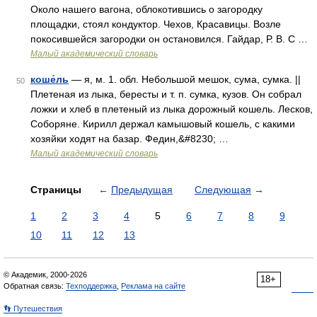
Около нашего вагона, облокотившись о загородку
площадки, стоял кондуктор. Чехов, Красавицы. Возле
покосившейся загородки он остановился. Гайдар, Р. В. С …
Малый академический словарь
коше́ль
— я, м. 1. обл. Небольшой мешок, сума, сумка. ||
50
Плетеная из лыка, бересты и т. п. сумка, кузов. Он собрал
ложки и хлеб в плетеный из лыка дорожный кошель. Лесков,
Соборяне. Кирилл держал камышовый кошель, с какими
хозяйки ходят на базар. Федин,&#8230; …
Малый академический словарь
Страницы
←
Предыдущая
Следующая
→
1
2
3
4
5
6
7
8
9
10
11
12
13
© Академик, 2000-2026
18+
Обратная связь:
Техподдержка
,
Реклама на сайте
👣 Путешествия