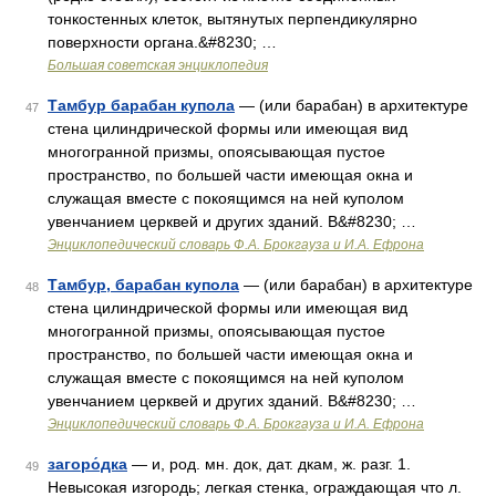
тонкостенных клеток, вытянутых перпендикулярно
поверхности органа.&#8230; …
Большая советская энциклопедия
Тамбур барабан купола
— (или барабан) в архитектуре
47
стена цилиндрической формы или имеющая вид
многогранной призмы, опоясывающая пустое
пространство, по большей части имеющая окна и
служащая вместе с покоящимся на ней куполом
увенчанием церквей и других зданий. В&#8230; …
Энциклопедический словарь Ф.А. Брокгауза и И.А. Ефрона
Тамбур, барабан купола
— (или барабан) в архитектуре
48
стена цилиндрической формы или имеющая вид
многогранной призмы, опоясывающая пустое
пространство, по большей части имеющая окна и
служащая вместе с покоящимся на ней куполом
увенчанием церквей и других зданий. В&#8230; …
Энциклопедический словарь Ф.А. Брокгауза и И.А. Ефрона
загоро́дка
— и, род. мн. док, дат. дкам, ж. разг. 1.
49
Невысокая изгородь; легкая стенка, ограждающая что л.