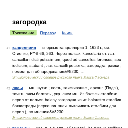
загородка
Толкование
Перевод
Книги
канцелярия
— впервые канцеллярия 1, 1633 г.; см.
41
Огиенко, РФВ 66, 363. Через польск. kancelaria от. лат.
саnсеllаrii dicti potissimum, quod аd саnсеllоs forenses, sеu
iudicium, stabant , лат. саnсеlli решетка, загородка, рамки ;
помост для обнародования&#8230; …
Этимологический словарь русского языка Макса Фасмера
лясы
— мн. шутки ; лесть, заискивание , арханг. (Подв.),
42
точить лясы болтать , укр. ляси мн. Из балясы столбики
перил от польск. balasy загородка из ит. balaustro столбик
балюстрады (первонач. знач. вытачивать столбики для
перил ), по мнению&#8230; …
Этимологический словарь русского языка Макса Фасмера